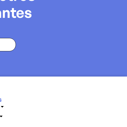
antes
s