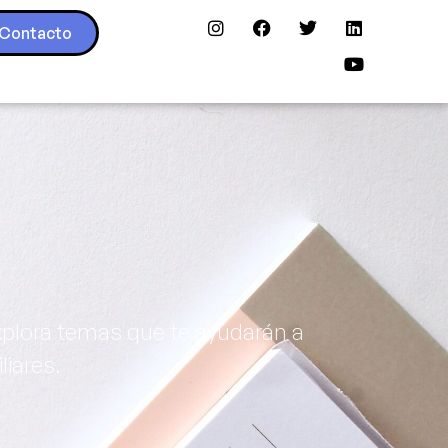
Contacto
xplora temas que te ayudarán a
liares.