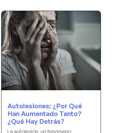
Autolesiones: ¿Por Qué
Han Aumentado Tanto?
¿Qué Hay Detrás?
La autolesión, un fenómeno