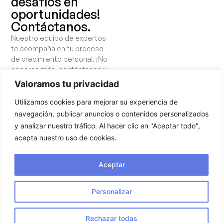
desafíos en
oportunidades!
Contáctanos.
Nuestro equipo de expertos
te acompaña en tu proceso
de crecimiento personal. ¡No
esperes más, contáctanos y
comienza a cuidar tu salud
Valoramos tu privacidad
mental!
Utilizamos cookies para mejorar su experiencia de
navegación, publicar anuncios o contenidos personalizados
¡Hablemos!
y analizar nuestro tráfico. Al hacer clic en "Aceptar todo",
acepta nuestro uso de cookies.
Aceptar
Personalizar
Ramos Paúl Psicólogos Centro Sanitario CS 37372 ©
Rechazar todas