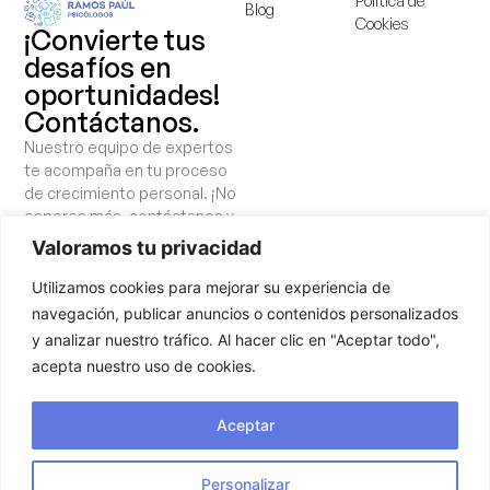
Política de
Blog
Cookies
¡Convierte tus
desafíos en
oportunidades!
Contáctanos.
Nuestro equipo de expertos
te acompaña en tu proceso
de crecimiento personal. ¡No
esperes más, contáctanos y
comienza a cuidar tu salud
Valoramos tu privacidad
mental!
Utilizamos cookies para mejorar su experiencia de
¡Hablemos!
navegación, publicar anuncios o contenidos personalizados
y analizar nuestro tráfico. Al hacer clic en "Aceptar todo",
acepta nuestro uso de cookies.
Aceptar
Personalizar