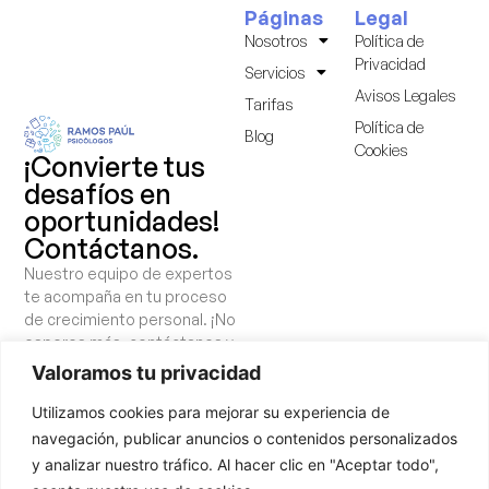
Páginas
Legal
Nosotros
Política de
Privacidad
Servicios
Avisos Legales
Tarifas
Política de
Blog
Cookies
¡Convierte tus
desafíos en
oportunidades!
Contáctanos.
Nuestro equipo de expertos
te acompaña en tu proceso
de crecimiento personal. ¡No
esperes más, contáctanos y
comienza a cuidar tu salud
Valoramos tu privacidad
mental!
Utilizamos cookies para mejorar su experiencia de
navegación, publicar anuncios o contenidos personalizados
¡Hablemos!
y analizar nuestro tráfico. Al hacer clic en "Aceptar todo",